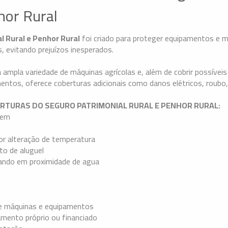
hor Rural
l Rural e Penhor Rural
foi criado para proteger equipamentos e ma
s, evitando prejuízos inesperados.
ampla variedade de máquinas agrícolas e, além de cobrir possíveis
ntos, oferece coberturas adicionais como danos elétricos, roubo,
RTURAS DO SEGURO PATRIMONIAL RURAL E PENHOR RURAL:
bem
or alteração de temperatura
o de aluguel
ando em proximidade de agua
e máquinas e equipamentos
amento próprio ou financiado